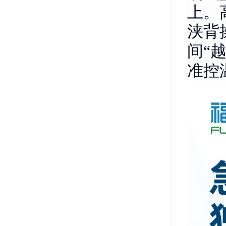
上。
浃背
间“
准控