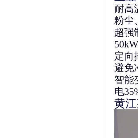
耐高
粉尘
超强
50
定向
避免
智能
电35
黄江