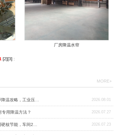
厂房降温水帘
1
[
2
][
3
]
:
MORE+
季降温攻略，工业压…
2026.08.01
房专用降温方法？
2026.07.27
调硬核节能，车间2…
2026.07.23