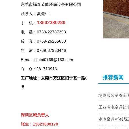
东莞市福泰节能环保设备有限公司
联系人：夏先生
13602380280
手 机：
电 话：0769-22787393
传 真：0769-26265653
售 后：0769-87953446
E-mail：futai0769@163.com
Ｑ Ｑ：281710916
推荐新闻
工厂地址：东莞市万江区旧宁基一路6
号
塘厦服装制衣车
工业省电空调让
深圳区域负责人
水冷空调VS传
张生：13823698170