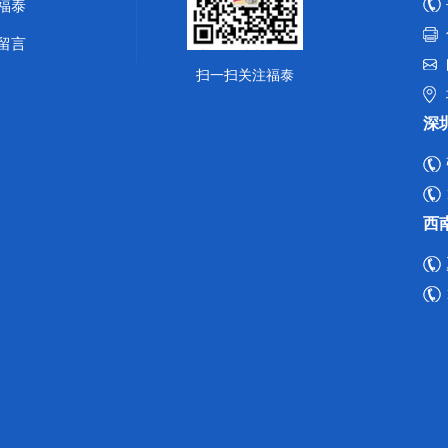
福泰
留言
扫一扫关注福泰
深
西