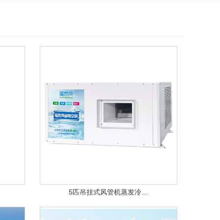
5匹吊挂式风管机蒸发冷…