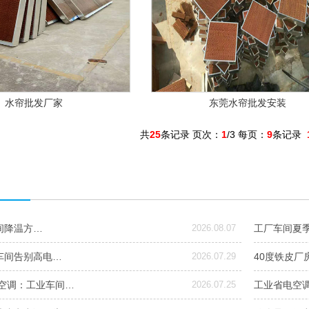
水帘批发厂家
东莞水帘批发安装
共
25
条记录 页次：
1
/3 每页：
9
条记录
间降温方…
2026.08.07
工厂车间夏
车间告别高电…
2026.07.29
40度铁皮厂
统空调：工业车间…
2026.07.25
工业省电空