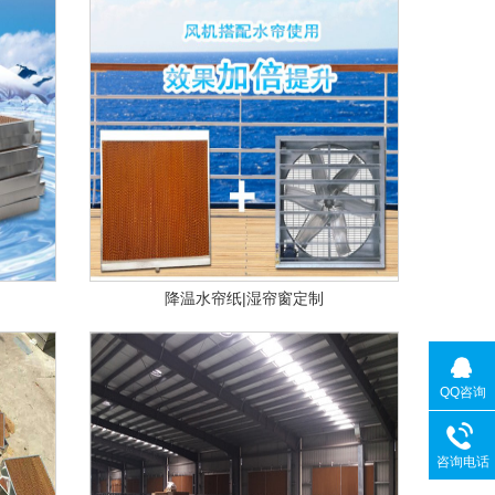
降温水帘纸|湿帘窗定制
QQ咨询
咨询电话