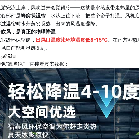
天游完泳上岸，风吹过来会觉得冷——这就是水蒸发带走热量的
核心部件是
蜂窝状湿帘
，水从上往下流，把整个帘子打湿。风机启
穿过湿帘时水分蒸发吸热，出来的风温度骤降。
是吹风，是真正的物理降温。
工业级环保空调，
出风口温度比环境温度
低8-15℃
。在南方闷热
出风口前能明显感觉到。
数据说话
免“靠嘴说”，直接看真实数据：