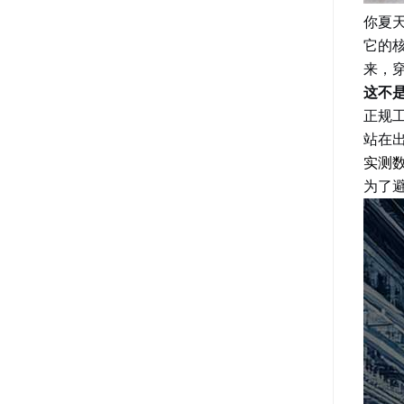
你夏
它的
来，
这不
正规
站在
实测
为了避