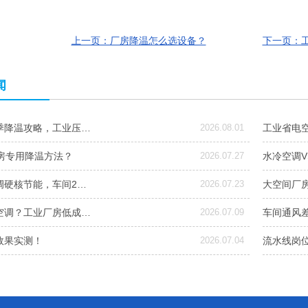
上一页：厂房降温怎么选设备？
下一页：
闻
季降温攻略，工业压…
2026.08.01
工业省电
厂房专用降温方法？
2026.07.27
水冷空调
调硬核节能，车间2…
2026.07.23
大空间厂
空调？工业厂房低成…
2026.07.09
车间通风
效果实测！
2026.07.04
流水线岗