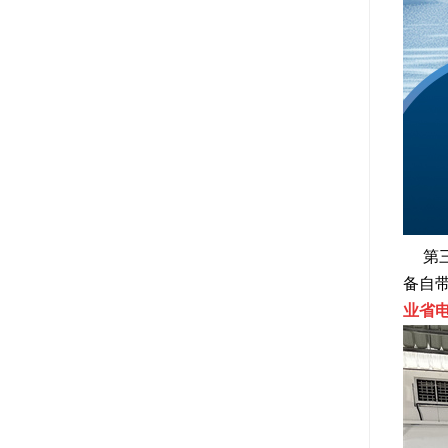
第三
备自
业省电