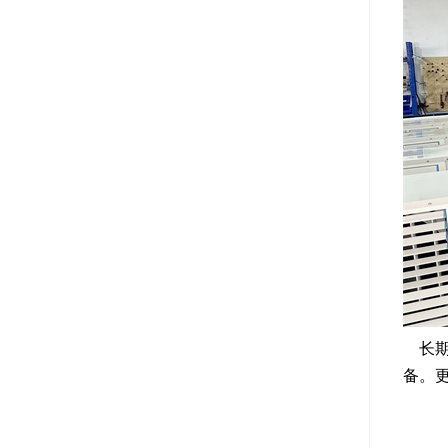
长期
备。