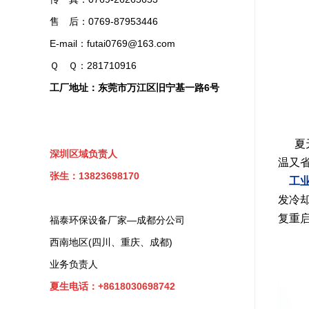
售 后：0769-87953446
E-mail：futai0769@163.com
Ｑ Ｑ：281710916
工厂地址：东莞市万江区旧宁基一路6号
夏天
深圳区域负责人
温又
张生：13823698170
工
发冷
复重
福泰环保设备厂家—成都分公司
西南地区(四川、重庆、成都)
业务负责人
夏生电话：+8618030698742